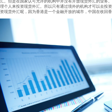
汇。但是在国家认可允许的机构中并没有开放现货外汇的业务。
理个人来投资现货外汇。所以只有通过境外的机构才可以去投资
资现货外汇呢，因为香港是一个金融开放的城市，中国在收回香