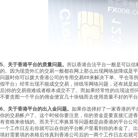
5、关于香港平台的质量问题。
所以香港合法平台一般是可以信
的。因为现货外汇的交易一般都在网上那么出现网络故障或是平
问题时你可以拨大香港公司的专用交易##来解决下单、平仓等
假平台）经常出现不能成交交易，掉线等网络问题，还有就是如果
后)你的交易很难或者根本成交不了。而如果经常性的出现这些
不要贪图一个平台的佣金便宜几十块钱而去使用质量不好的平台
6、关于香港平台的出入金问题。
如果你选择好了一家香港的平
你的交易帐户了。这个时候你要注意，你的资金是要直接汇进香
有资格来收钱的。而关于汇率换算等问题都是由香港的平台公司
一个工作日左右你就可以在你的平台帐户里看到你的本金了。出
填好需要填的表格后传真到香港公司后的一两个工作日左右就可